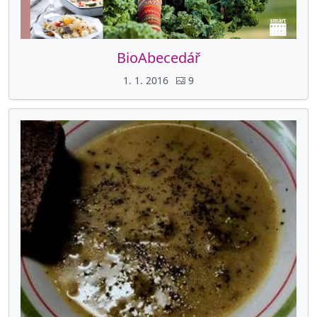
BioAbecedář
1. 1. 2016
9