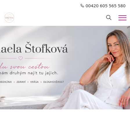
00420 605 565 580
Hledání
Me