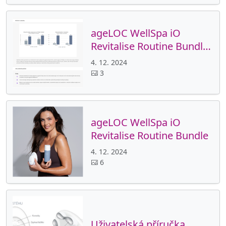
ageLOC WellSpa iO
Revitalise Routine Bundle-
popisek
4. 12. 2024
3
ageLOC WellSpa iO
Revitalise Routine Bundle
4. 12. 2024
6
Uživatelská příručka