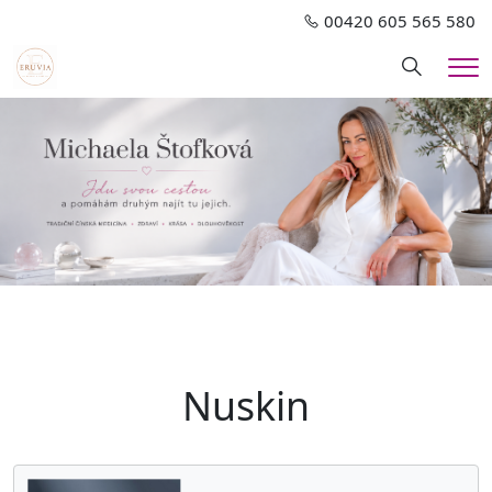
00420 605 565 580
Hledání
Me
Nuskin