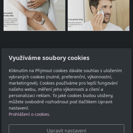
Využíváme soubory cookies
Adresa
Kliknutím na Přijmout cookies dáváte souhlas s uložením
TCM - Eruvia
vybraných cookies (nutné, preferenční, výkonnostní,
Lesní 719, 34506 Kdyně
marketingové). Cookies používáme pro lepší fungování
našeho webu, měření jeho výkonnosti a cílení a
Kontakt
personalizaci reklam. To jaké cookies budou uloženy,
můžete svobodně rozhodnout pod tlačítkem Upravit
00420 605 565 580
nastavení.
Prohlášení o cookies.
Sledujte nás
Upravit nastavení