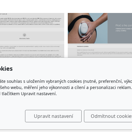
kies
áte souhlas s uložením vybraných cookies (nutné, preferenční, výk
eho webu, měření jeho výkonnosti a cílení a personalizaci reklam.
takt
Sledujte nás
lačítkem Upravit nastavení.
605 565 580
Upravit nastavení
Odmítnout cookie