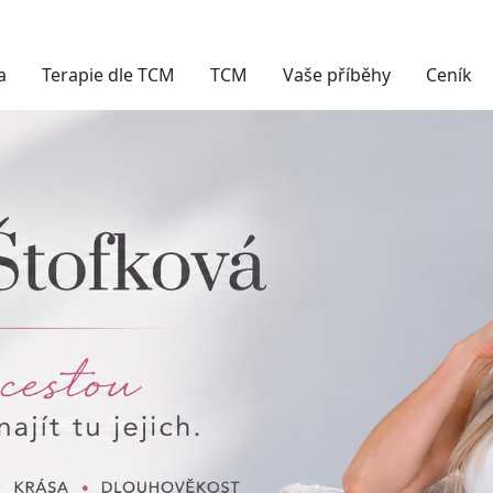
a
Terapie dle TCM
TCM
Vaše příběhy
Ceník