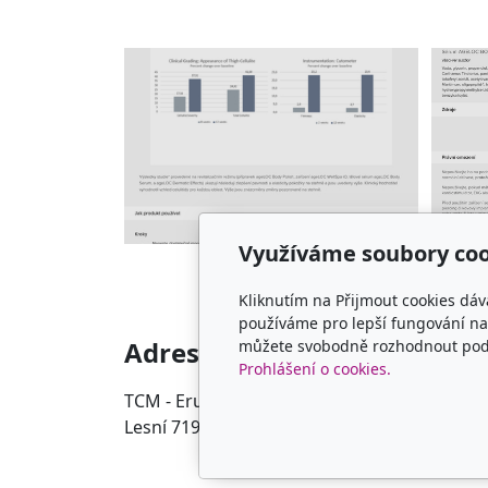
Využíváme soubory coo
Kliknutím na Přijmout cookies dáv
používáme pro lepší fungování naš
Adresa
Kon
můžete svobodně rozhodnout pod t
Prohlášení o cookies.
TCM - Eruvia
00420 
Lesní 719, 34506 Kdyně