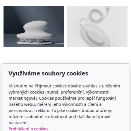
Využíváme soubory cookies
Adresa
Kliknutím na Přijmout cookies dáváte souhlas s uložením
TCM - Eruvia
vybraných cookies (nutné, preferenční, výkonnostní,
Lesní 719, 34506 Kdyně
marketingové). Cookies používáme pro lepší fungování
našeho webu, měření jeho výkonnosti a cílení a
Kontakt
personalizaci reklam. To jaké cookies budou uloženy,
můžete svobodně rozhodnout pod tlačítkem Upravit
00420 605 565 580
nastavení.
Prohlášení o cookies.