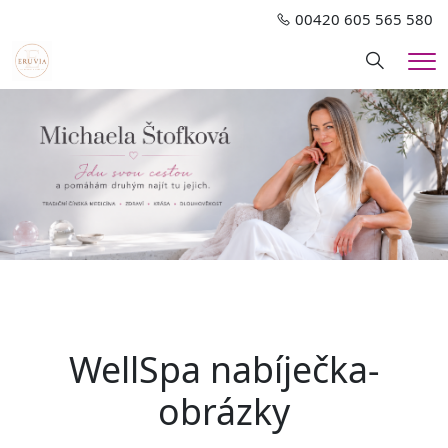
00420 605 565 580
Hledání
Me
WellSpa nabíječka-
obrázky