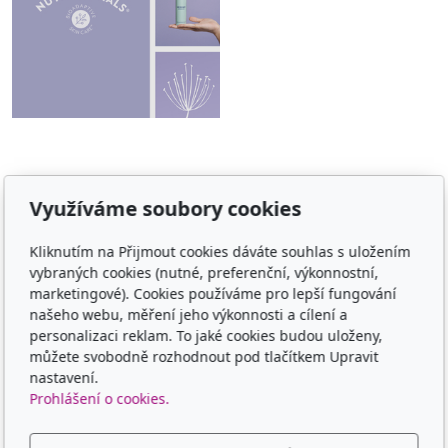
Využíváme soubory cookies
Adresa
Kliknutím na Přijmout cookies dáváte souhlas s uložením
TCM - Eruvia
vybraných cookies (nutné, preferenční, výkonnostní,
Lesní 719, 34506 Kdyně
marketingové). Cookies používáme pro lepší fungování
našeho webu, měření jeho výkonnosti a cílení a
Kontakt
personalizaci reklam. To jaké cookies budou uloženy,
můžete svobodně rozhodnout pod tlačítkem Upravit
00420 605 565 580
nastavení.
Prohlášení o cookies.
Sledujte nás