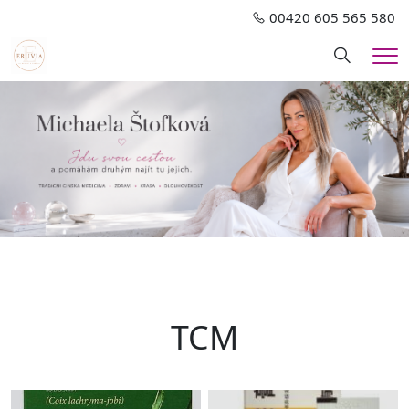
00420 605 565 580
Hledání
Me
TCM