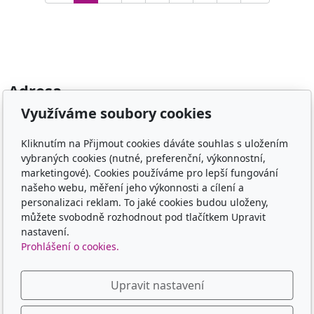
Adresa
Využíváme soubory cookies
TCM - Eruvia
Lesní 719, 34506 Kdyně
Kliknutím na Přijmout cookies dáváte souhlas s uložením
vybraných cookies (nutné, preferenční, výkonnostní,
Kontakt
marketingové). Cookies používáme pro lepší fungování
našeho webu, měření jeho výkonnosti a cílení a
00420 605 565 580
personalizaci reklam. To jaké cookies budou uloženy,
můžete svobodně rozhodnout pod tlačítkem Upravit
Sledujte nás
nastavení.
Prohlášení o cookies.
Upravit nastavení