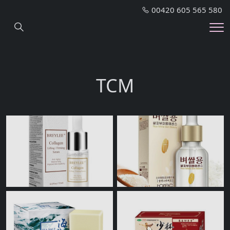
00420 605 565 580
Hledání
Me
TCM