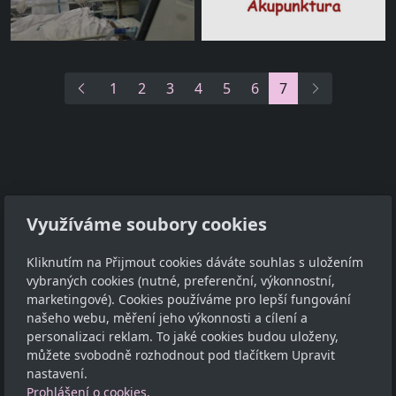
1
2
3
4
5
6
7
Adresa
Využíváme soubory cookies
TCM - Eruvia
Kliknutím na Přijmout cookies dáváte souhlas s uložením
Lesní 719, 34506 Kdyně
vybraných cookies (nutné, preferenční, výkonnostní,
marketingové). Cookies používáme pro lepší fungování
Kontakt
našeho webu, měření jeho výkonnosti a cílení a
personalizaci reklam. To jaké cookies budou uloženy,
00420 605 565 580
můžete svobodně rozhodnout pod tlačítkem Upravit
nastavení.
Sledujte nás
Prohlášení o cookies.