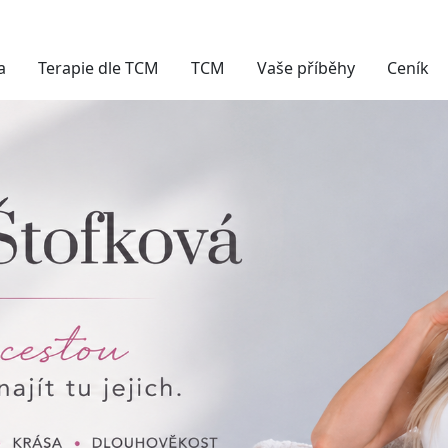
a
Terapie dle TCM
TCM
Vaše příběhy
Ceník