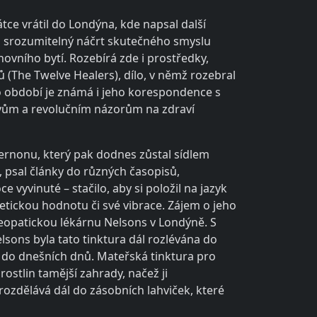
ce vrátil do Londýna, kde napsal další
 a srozumitelný náčrt skutečného smyslu
hovního bytí. Rozebírá zde i prostředky,
ů (The Twelve Healers), dílo, v němž rozebral
oto období je známá i jeho korespondence s
jevům a revolučním názorům na zdraví
Vernonu, který pak dodnes zůstal sídlem
 psal články do různých časopisů,
e vyvinuté – stačilo, aby si položil na jazyk
etickou hodnotu či své vibrace. Zájem o jeho
omeopatickou lékárnu Nelsons v Londýně. S
lsons byla tato tinktura dál rozlévána do
ž do dnešních dnů. Mateřská tinktura pro
ostlin tamější zahrady, načež ji
ozdělává dál do zásobních lahviček, které