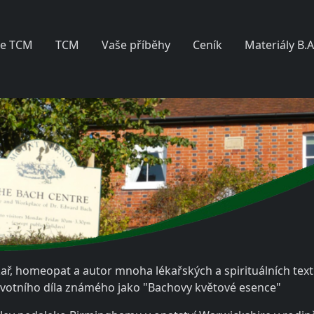
le TCM
TCM
Vaše příběhy
Ceník
Materiály B.A
kař, homeopat a autor mnoha lékařských a spirituálních text
životního díla známého jako "Bachovy květové esence"