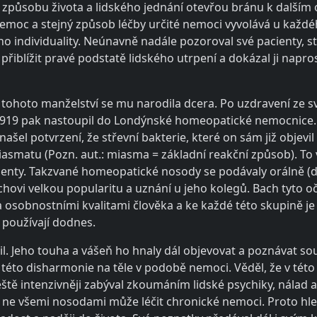
 způsobu života a lidského jednání otevřou bránu k dalším o
 nemoc a stejný způsob léčby určité nemoci vyvolává u každé
 jeho individuality. Neúnavně nadále pozoroval své pacienty,
iblížit pravé podstatě lidského utrpení a dokázal ji naprosto
z tohoto manželství se mu narodila dcera. Po uzdravení ze s
1919 pak nastoupil do Londýnské homeopatické nemocnice. 
otvrzení, že střevní bakterie, které on sám již objevil a 
atu (Pozn. aut.: miasma = základní reakční způsob). To 
cienty. Takzvané homeopatické nosody se podávaly orálně (d
chovi velkou popularitu a uznání u jeho kolegů. Bach tyto oč
 osobnostními kvalitami člověka a ke každé této skupině je 
používají dodnes.
l. Jeho touha a vášeň ho hnaly dál objevovat a poznávat sou
této disharmonie na těle v podobě nemoci. Věděl, že v této 
eště intenzivněji zabýval zkoumáním lidské psychiky, nálad 
že ne všemi nosodami může léčit chronické nemoci. Proto hled