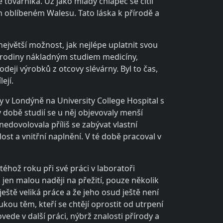
továrníka. Už jako mladý chlapec se cítil
 oblíbeném Walesu. Tato láska k přírodě a
největší možnost, jak nejlépe uplatnit svou
t rodiny nákladným studiem medicíny,
odeji výrobků z otcovy slévárny. Byl to čas,
ejí.
y v Londýně na University College Hospital s
 době studií se u něj objevovaly menší
edovolovala příliš se zabývat vlastní
ost a vnitřní naplnění. V té době pracoval v
téhož roku při své práci v laboratoři
 jen malou naději na přežití, pouze několik
ještě veliká práce a že jeho osud ještě není
kou těm, kteří se chtějí oprostit od utrpení
vede v další práci, nýbrž znalosti přírody a