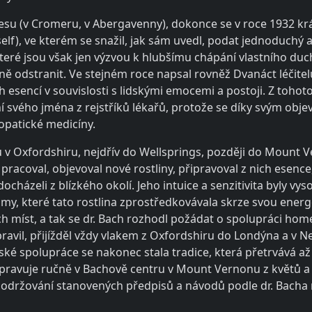
esu (v Cromeru, v Abergavenny), dokonce se v roce 1932 krát
lf), ve kterém se snažil, jak sám uvedl, podat jednoduchý
, které jsou však jen výzvou k hlubšímu chápání vlastního duc
lně odstranit. Ve stejném roce napsal rovněž Dvanáct léčitel
ch esencí v souvislosti s lidskými emocemi a postoji. Z toh
í svého jména z rejstříků lékařů, protože se díky svým ob
lopatické medicíny.
 v Oxfordshiru, nejdřív do Wellsprings, později do Mount 
coval, objevoval nové rostliny, připravoval z nich esence,
cházeli z blízkého okolí. Jeho intuice a senzitivita byly vysoc
tomy, které tato rostlina zprostředkovávala skrze svou energ
iných míst, a tak se dr. Bach rozhodl požádat o spolupráci h
avil, přijížděl vždy vlakem z Oxfordshiru do Londýna a v Ne
lské spolupráce se nakonec stala tradice, která přetrvává a
ipravuje ručně v Bachově centru v Mount Vernonu z květů a r
držování stanovených předpisů a návodů podle dr. Bacha r