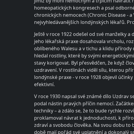
jimiž by mohl nemocným a trpícím navrátit 
homeopatických kongresech a psal odborné 
chronických nemocech (Chronic Disease - a W
nejvyhledávanějších londýnských lékařů. P
Ještě v roce 1922 odešel od své manželky a d
jeho lékařská praxe dosahovala vrcholu, roz
oblíbeného Walesu a v tichu a klidu přírody d
hledal rostliny, které by svými energetický
stavy korigovat. Byl přesvědčen, že když člo
uzdravení. V rostlinách viděl sílu, kterou p
londýnské praxe - v roce 1928
objevil účinky
efektivní.
V roce 1930 napsal své známé dílo Uzdrav 
podal nástin pravých příčin nemocí. Začátk
techniky – a zdálo se, že to bude rychle rozv
proklamoval návrat k jednoduchosti, k přír
zdraví a svobodu člověka. Na svou dobu to by
době mají pořád své uplatnění a dokonalý s