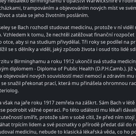
ley nedaleko Birminghamu v opatství Warwickshire v rodině 
rocházkami, trampováním a objevováním nových míst ve svém
ivot a stala se jeho životním posláním.
eley se Bach rozhodl studovat medicínu, protože v ní viděl 
va. Vzhledem k tomu, že nechtěl zatěžovat finanční rozpoče
otce, aby si na studium přivydělal. Tři roky se podílel na pr
il se s dělníky a viděl, jaký způsob života i osud tito lidé sdíl
rzitu v Birminghamu a roku 1912 ukončil svá studia medicín
ým diplomem - Diploma of Public Health (D.P.H.Camb.). Již v
 a objevování nových souvislostí mezi nemocí a zdravím mu n
t se snažil překonat prací, která mu přinášela ohromnou rad
teriolog.
 však na jaře roku 1917 zemřela na záškrt. Sám Bach v létě 
se podrobit vážné operaci. Po této události mu lékaři dávali
tečností smířit, protože sám v sobě cítil, že před ním stojí 
hat trpícím lidem a své poznatky o přírodě předat dál do ru
ystudoval medicínu, nebude to klasická lékařská věda, co ho po