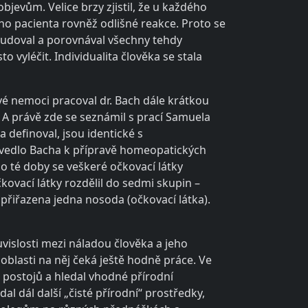
bjevům. Velice brzy zjistil, že u každého
ho pacienta rovněž odlišné reakce. Proto se
 studoval a porovnával všechny tehdy
 vyléčit. Individualita člověka se stala
vé nemoci pracoval dr. Bach dále krátkou
A právě zde se seznámil s prací Samuela
definoval, jsou identické s
vedlo Bacha k přípravě homeopatických
o té doby se veškeré očkovací látky
kovací látky rozdělil do sedmi skupin –
přiřazena jedna nosoda (očkovací látka).
vislosti mezi náladou člověka a jeho
oblasti na něj čeká ještě hodně práce. Ve
a postojů a hledal vhodné přírodní
al dál další „čisté přírodní“ prostředky,