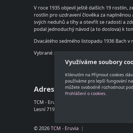
V roce 1935 objevil ještě dalších 19 rostlin
rostlin pro uzdravení člověka za naplněnou
svých neduhů a tíhy a otevřít se radosti a z
podal jednoduchý návod (a to doslova) k tomu
Dvacátého sedmého listopadu 1936 Bach v ne
Vybrané z knihy: "Bachovy esence od A do Z"
Využíváme soubory coo
Kliknutím na Přijmout cookies dáv
používáme pro lepší fungování naš
Adresa
Kon
můžete svobodně rozhodnout pod t
Prohlášení o cookies.
TCM - Eruvia
00420 
Lesní 719, 34506 Kdyně
© 2026
TCM - Eruvia