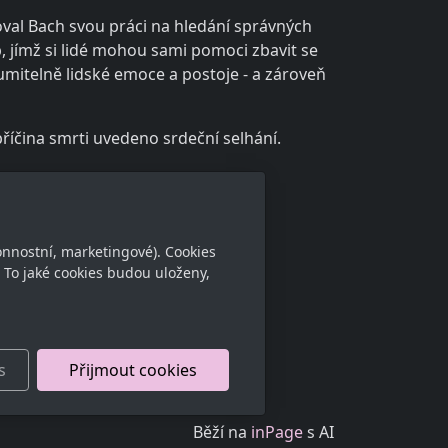
žoval Bach svou práci na hledání správných
 jímž si lidé mohou sami pomoci zbavit se
zumitelně lidské emoce a postoje - a zároveň
íčina smrti uvedeno srdeční selhání.
onnostní, marketingové). Cookies
 To jaké cookies budou uloženy,
s
Přijmout cookies
Běží na
inPage
s AI