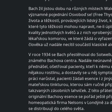
Bach žil jistou dobu na různých místech Wal
významné pojednání Osvoboď se! (Free Thyse
života a těžkostí, provázejících lidský život
které tyto těžkosti mohou napravit, ne-li úp
kvality jednotlivých květů a z nich vyrobený
lékařskou komorou, ve které žádá o vyřazen
člověka už nadále necítil součástí klasické a
V roce 1934 se Bach přestěhoval do Sotwellu
známého Bachova centra. Nadále neúnavně pra
přednášel, ošetřoval pacienty, kteří k němu do
nějakou rostlinu, a dostavily se u něj symp
práci narůstal, pacienti žádali esence i z j
mateřskou tinkturou, kterou sám ručně připr
takzvaných zásobních lahviček. Z této přáte
originální Bachovy esence se pořád ještě př
homeopatická firma Nelsons v Londýně za do
se distribuují do celého světa.