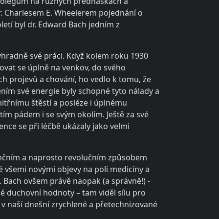
m kolegům na různých přednáškách a
r. Charlesem E. Wheelerem pojednání o
etí byl dr. Edward Bach jedním z
výhradně své práci. Když kolem roku 1930
hovat se úplně na venkov, do svého
ich projevů a chování, ho vedlo k tomu, že
ením své energie byly schopné tyto nálady a
nitřnímu štěstí a posléze i úplnému
 tím pádem i se svým okolím. Ještě za své
ence se při léčbě ukázaly jako velmi
venčním a naprosto revolučním způsobem
é všemi novými objevy na poli medicíny a
ap. Bach ovšem právě naopak (a správně!) -
é duchovní hodnoty – tam viděl sílu pro
, v naší dnešní zrychlené a přetechnizované