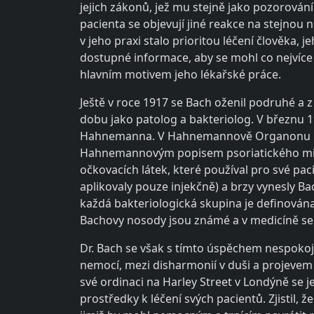
jejich zákonů, jež mu stejně jako pozorování
pacienta se objevují jiné reakce na stejnou
v jeho praxi stalo prioritou léčení člověka,
dostupné informace, aby se mohl co nejvíce př
hlavním motivem jeho lékařské práce.
Ještě v roce 1917 se Bach oženil podruhé a 
dobu jako patolog a bakteriolog. V březnu 
Hahnemanna. V Hahnemannově Organonu našel p
Hahnemannovým popisem psoriatického miasm
očkovacích látek, které používal pro své pa
aplikovaly pouze injekčně) a brzy vynesly Ba
každá bakteriologická skupina je definována
Bachovy nosody jsou známé a v medicíně se 
Dr. Bach se však s tímto úspěchem nespokoji
nemocí, mezi disharmonií v duši a projevem 
své ordinaci na Harley Street v Londýně se j
prostředky k léčení svých pacientů. Zjistil, 