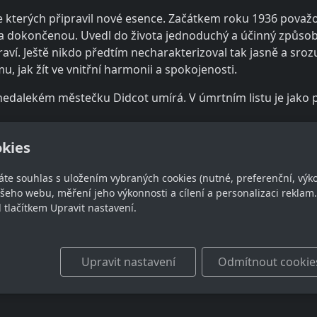
, ze kterých připravil nové esence. Začátkem roku 1936 pova
 a dokončenou. Uvedl do života jednoduchý a účinný způsob,
draví. Ještě nikdo předtím necharakterizoval tak jasně a sro
, jak žít ve vnitřní harmonii a spokojenosti.
dalekém městečku Didcot umírá. V úmrtním listu je jako př
, Dr.Katarina Michel, Metafora 2012
kies
áte souhlas s uložením vybraných cookies (nutné, preferenční, výk
eho webu, měření jeho výkonnosti a cílení a personalizaci reklam.
takt
Sledujte nás
lačítkem Upravit nastavení.
605 565 580
Upravit nastavení
Odmítnout cookie