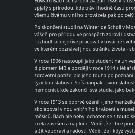
Edward Bach se narodil 24. září 1886 v Mose
spjatý s přírodou, kde trávil hodně času p
všemu živému v ní ho provázela pak po celý ž
Po skončení studií na Winterloe Scholl v Mos
vášeň pro přírodu ve prospěch zdraví lidst
rozhodl se nejdříve pracovat v továrně svého 
ve kterém poznával jinou stránku života - sblíž
V roce 1906 nastoupil jako student na unive
diplomem MB a později v roce 1914 s lékařsk
zdravotní potíže, ale jeho touha po poznání
fyzickou slabostí. Spíš naopak - svou slabos
nemocnici, kde zakončil svá studia, jako bak
V roce 1913 se poprvé oženil - jeho manželka
zkolaboval vinou vnitřního krvácení a musel 
měsíců. Bach ale nebyl ochoten se s touto sku
zcela završen a naplněn. Věděl, že chce pomá
a žít ve zdraví a radosti. Věděl, že i když v