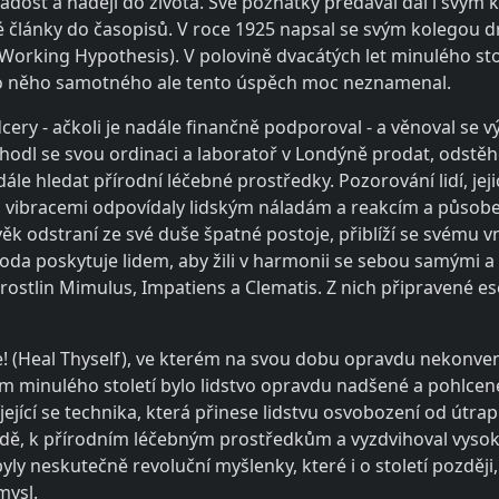
radost a naději do života. Své poznatky předával dál i svý
články do časopisů. V roce 1925 napsal se svým kolegou d
orking Hypothesis). V polovině dvacátých let minulého stol
ro něho samotného ale tento úspěch moc neznamenal.
cery - ačkoli je nadále finančně podporoval - a věnoval se 
hodl se svou ordinaci a laboratoř v Londýně prodat, odstě
ále hledat přírodní léčebné prostředky. Pozorování lidí, jej
mi vibracemi odpovídaly lidským náladám a reakcím a působ
věk odstraní ze své duše špatné postoje, přiblíží se svému v
říroda poskytuje lidem, aby žili v harmonii se sebou samými a
 rostlin Mimulus, Impatiens a Clematis. Z nich připravené es
se! (Heal Thyself), ve kterém na svou dobu opravdu nekon
em minulého století bylo lidstvo opravdu nadšené a pohlcen
íjející se technika, která přinese lidstvu osvobození od útr
odě, k přírodním léčebným prostředkům a vyzdvihoval vysok
ly neskutečně revoluční myšlenky, které i o století později
mysl.