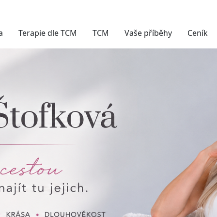
a
Terapie dle TCM
TCM
Vaše příběhy
Ceník