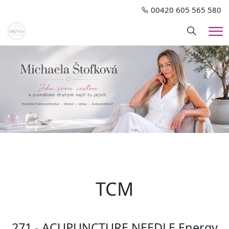
00420 605 565 580
Hledání
Me
TCM
271 - ACUPUNCTURE NEEDLE Energy