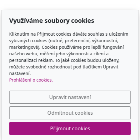
Adresa
Využíváme soubory cookies
TCM - Eruvia
Kliknutím na Přijmout cookies dáváte souhlas s uložením
vybraných cookies (nutné, preferenční, výkonnostní,
Lesní 719, 34506 Kdyně
marketingové). Cookies používáme pro lepší fungování
našeho webu, měření jeho výkonnosti a cílení a
Kontakt
personalizaci reklam. To jaké cookies budou uloženy,
můžete svobodně rozhodnout pod tlačítkem Upravit
00420 605 565 580
nastavení.
Prohlášení o cookies.
Sledujte nás
Upravit nastavení
Odmítnout cookies
© 2026
TCM - Eruvia
Přijmout cookies
Běží na
inPage
s AI