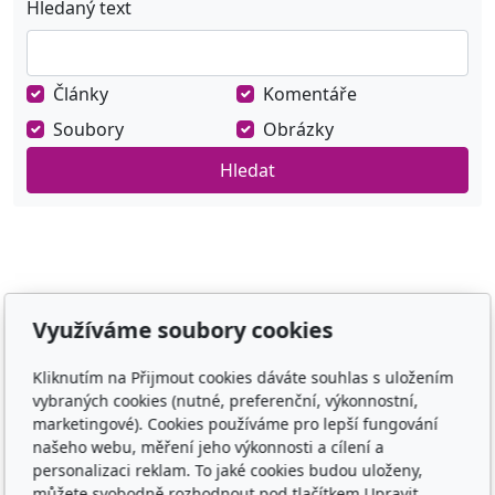
Hledaný text
Články
Komentáře
Soubory
Obrázky
Hledat
Využíváme soubory cookies
Adresa
Kliknutím na Přijmout cookies dáváte souhlas s uložením
TCM - Eruvia
vybraných cookies (nutné, preferenční, výkonnostní,
Lesní 719, 34506 Kdyně
marketingové). Cookies používáme pro lepší fungování
našeho webu, měření jeho výkonnosti a cílení a
Kontakt
personalizaci reklam. To jaké cookies budou uloženy,
můžete svobodně rozhodnout pod tlačítkem Upravit