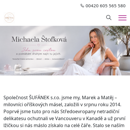
00420 605 565 580
Hledání
Me
Společnost ŠUFÁNEK s.r.o. jsme my, Marek a Matěj –
milovníci oříškových másel, založili v srpnu roku 2014.
Poprvé jsme tuto pro nás Středoevropany netradiční
delikatesu ochutnali ve Vancouveru v Kanadě a už první
lžičkou si nás máslo získalo na celé čáře. Stalo se naším