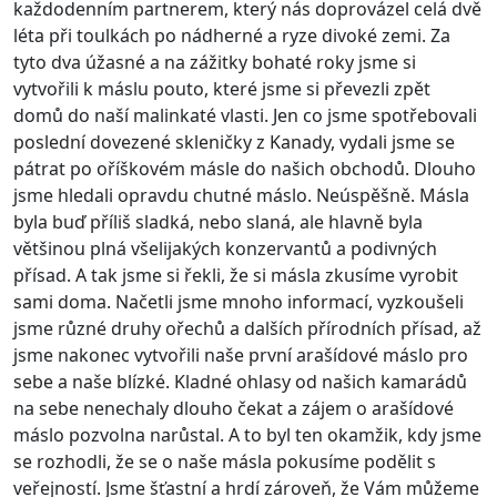
každodenním partnerem, který nás doprovázel celá dvě
léta při toulkách po nádherné a ryze divoké zemi. Za
tyto dva úžasné a na zážitky bohaté roky jsme si
vytvořili k máslu pouto, které jsme si převezli zpět
domů do naší malinkaté vlasti. Jen co jsme spotřebovali
poslední dovezené skleničky z Kanady, vydali jsme se
pátrat po oříškovém másle do našich obchodů. Dlouho
jsme hledali opravdu chutné máslo. Neúspěšně. Másla
byla buď příliš sladká, nebo slaná, ale hlavně byla
většinou plná všelijakých konzervantů a podivných
přísad. A tak jsme si řekli, že si másla zkusíme vyrobit
sami doma. Načetli jsme mnoho informací, vyzkoušeli
jsme různé druhy ořechů a dalších přírodních přísad, až
jsme nakonec vytvořili naše první arašídové máslo pro
sebe a naše blízké. Kladné ohlasy od našich kamarádů
na sebe nenechaly dlouho čekat a zájem o arašídové
máslo pozvolna narůstal. A to byl ten okamžik, kdy jsme
se rozhodli, že se o naše másla pokusíme podělit s
veřejností. Jsme šťastní a hrdí zároveň, že Vám můžeme