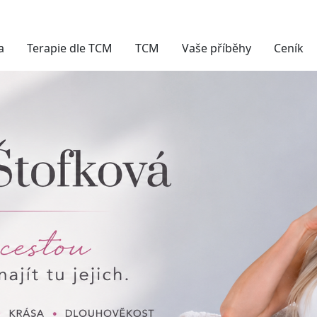
a
Terapie dle TCM
TCM
Vaše příběhy
Ceník