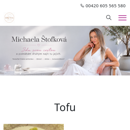
00420 605 565 580
Hledání
Me
Tofu