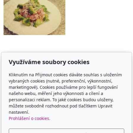
Využíváme soubory cookies
Adresa
Kliknutím na Přijmout cookies dáváte souhlas s uložením
TCM - Eruvia
vybraných cookies (nutné, preferenční, výkonnostní,
Lesní 719, 34506 Kdyně
marketingové). Cookies používáme pro lepší fungování
našeho webu, měření jeho výkonnosti a cílení a
Kontakt
personalizaci reklam. To jaké cookies budou uloženy,
můžete svobodně rozhodnout pod tlačítkem Upravit
00420 605 565 580
nastavení.
Prohlášení o cookies.
Sledujte nás