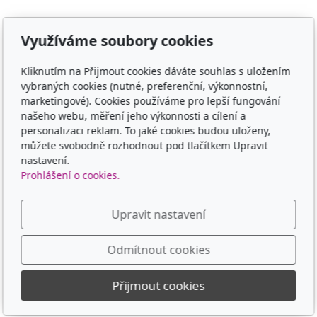
Využíváme soubory cookies
Adresa
TCM - Eruvia
Kliknutím na Přijmout cookies dáváte souhlas s uložením
vybraných cookies (nutné, preferenční, výkonnostní,
Lesní 719, 34506 Kdyně
marketingové). Cookies používáme pro lepší fungování
našeho webu, měření jeho výkonnosti a cílení a
Kontakt
personalizaci reklam. To jaké cookies budou uloženy,
můžete svobodně rozhodnout pod tlačítkem Upravit
00420 605 565 580
nastavení.
Prohlášení o cookies.
Sledujte nás
Upravit nastavení
Odmítnout cookies
© 2026
TCM - Eruvia
Přijmout cookies
Běží na
inPage
s AI