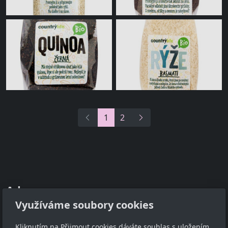
1
2
Adresa
Využíváme soubory cookies
TCM - Eruvia
Lesní 719, 34506 Kdyně
Kliknutím na Přijmout cookies dáváte souhlas s uložením