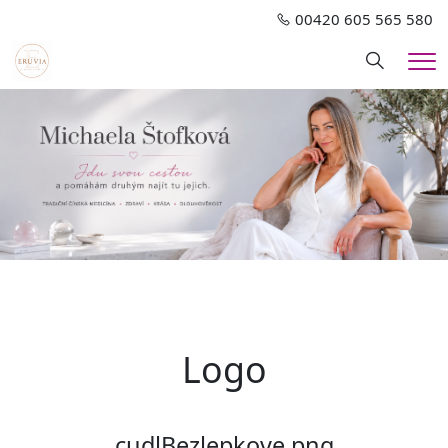
00420 605 565 580
Hledání
Me
Logo
cudlBezlepkove.png