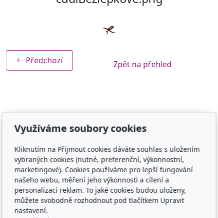
Předchozí
Zpět na přehled
Využíváme soubory cookies
Adresa
Kliknutím na Přijmout cookies dáváte souhlas s uložením
TCM - Eruvia
vybraných cookies (nutné, preferenční, výkonnostní,
Lesní 719, 34506 Kdyně
marketingové). Cookies používáme pro lepší fungování
našeho webu, měření jeho výkonnosti a cílení a
Kontakt
personalizaci reklam. To jaké cookies budou uloženy,
můžete svobodně rozhodnout pod tlačítkem Upravit
00420 605 565 580
nastavení.